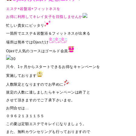
エステ+岩盤浴+フィットネスを
お得に利用してキレイ女子を目指しませんか
忙しい貴女にピッタリ
一箇所でエステ＆岩盤浴＆フィットネスが出来る
場所は熊本ではOjasだけ
Ojasで人気のコースはゴールド会員
只今、1ヶ月からスタートできるお得なキャンペーンを
実施しております
人数限定となりますのでお早めに
規定の人数に達しましたらキャンペーンは終了と
させて頂きますのでご了承下さいませ。
お問合せは…
０９６２１３１１５５
この夏は定額エステでキレイになりましょう。
また、無料カウンセリングも行っておりますので