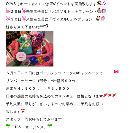
OJAS（オージャス）ではGWイベントを実施致します
２９日
来館者全員に『バスソルト』をプレゼント
３０日
来館者全員に『ヴィタルC』をプレゼント
皆さん来て下さいね
５月１日～５日にはゴールデンウィークのキャンペーンで・・・
リンパマッサージ（部分）+岩盤浴９０分
通常￥４，９００→→→￥３，９００
日頃の感謝の気持ちを込めてのサンキュー価格となります
予約人数に限りがございますのでお早めにご予約をお願い
致します
スタッフ一同お待ちしております
OJAS（オージャス）