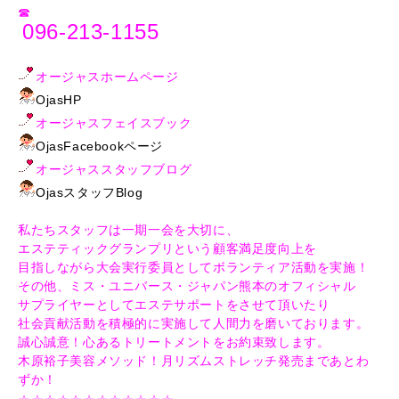
☎
096-213-1155
︎
オージャスホームページ
OjasHP
オージャスフェイスブック
OjasFacebookページ
オージャススタッフブログ
OjasスタッフBlog
私たちスタッフは一期一会を大切に、
エステティックグランプリという顧客満足度向上を
目指しながら大会実行委員としてボランティア活動を実施！
その他、ミス・ユニバース・ジャパン熊本のオフィシャル
サプライヤーとしてエステサポートをさせて頂いたり
社会貢献活動を積極的に実施して人間力を磨いております。
誠心誠意！心あるトリートメントをお約束致します。
木原裕子美容メソッド！月リズムストレッチ発売まであとわ
ずか！