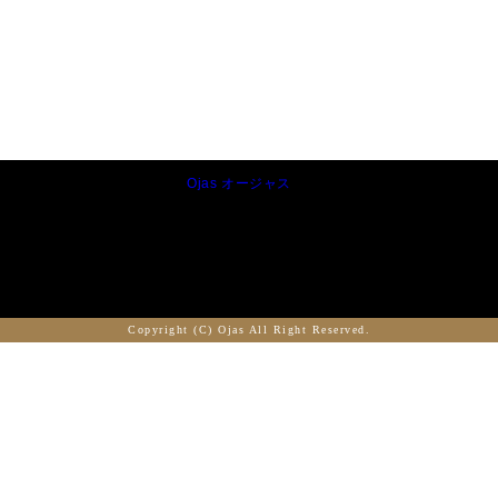
Ojas オージャス
Copyright (C) Ojas All Right Reserved.