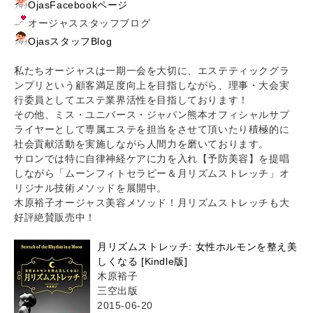
OjasFacebookページ
オージャススタッフブログ
OjasスタッフBlog
私たちオージャスは一期一会を大切に、エステティックグラ
ンプリという顧客満足度向上を目指しながら、理事・大会実
行委員としてエステ業界活性を目指しております！
その他、ミス・ユニバース・ジャパン熊本オフィシャルサプ
ライヤーとして専属エステを担当をさせて頂いたり積極的に
社会貢献活動を実施しながら人間力を磨いております。
サロンでは特に自律神経ケアに力を入れ【予防美容】を提唱
しながら「ムーンフィトセラピー＆月リズムストレッチ」オ
リジナル技術メソッドを展開中。
木原裕子オージャス美容メソッド！月リズムストレッチも大
好評絶賛販売中！
月リズムストレッチ: 女性ホルモンを整え美
しくなる [Kindle版]
木原裕子
三空出版
2015-06-20