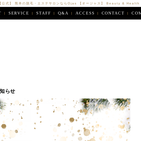
【公式】 熊本の脱毛・エステサロンならOjas 【オージャス】 Beauty & Health Ca
T
SERVICE
STAFF
Q&A
ACCESS
CONTACT
CO
知らせ