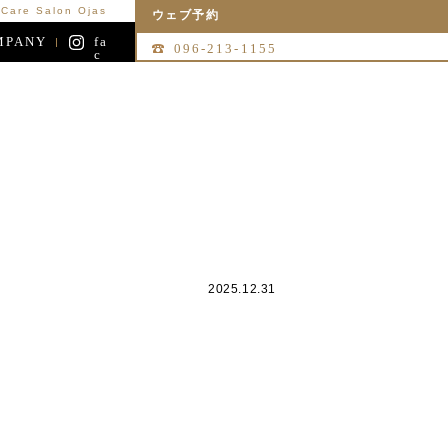
re Salon Ojas
ウェブ予約
MPANY
fa
096-213-1155
c
e
b
o
o
k
2025.12.31