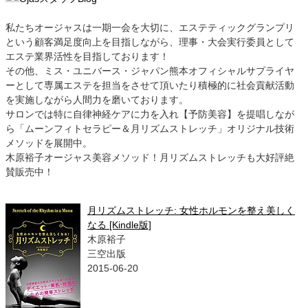
私たちオージャスは一期一会を大切に、エステティックグランプリ
という顧客満足度向上を目指しながら、理事・大会実行委員として
エステ業界活性を目指しております！
その他、ミス・ユニバース・ジャパン熊本オフィシャルサプライヤ
ーとして専属エステを担当をさせて頂いたり積極的に社会貢献活動
を実施しながら人間力を磨いております。
サロンでは特に自律神経ケアに力を入れ【予防美容】を提唱しなが
ら「ムーンフィトセラピー＆月リズムストレッチ」オリジナル技術
メソッドを展開中。
木原裕子オージャス美容メソッド！月リズムストレッチも大好評絶
賛販売中！
月リズムストレッチ: 女性ホルモンを整え美しく
なる [Kindle版]
木原裕子
三空出版
2015-06-20