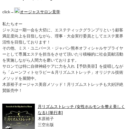
click→
オージャスサロン見学
私たちオー
ジャスは一期一会を大切に、エステティックグランプリという顧客
満足度向上を目指しながら、理事・大会実行委員としてエステ業界
活性を目指しております！
その他、ミス・ユニバース・ジャパン熊本オフィシャルサプライヤ
ーとして専属エステを担当をさせて頂いたり積極的に社会貢献活動
を実施しながら人間力を磨いております。
サロンでは特に自律神経ケアに力を入れ【予防美容】を提唱しなが
ら「ムーンフィトセラピー＆月リズムストレッチ」オリジナル技術
メソッドを展開中。
木原裕子オージャス美容メソッド！月リズムストレッチも大好評絶
賛販売中！
月リズムストレッチ (女性ホルモンを整え美しく
なる) [単行本]
木原裕子
三空出版