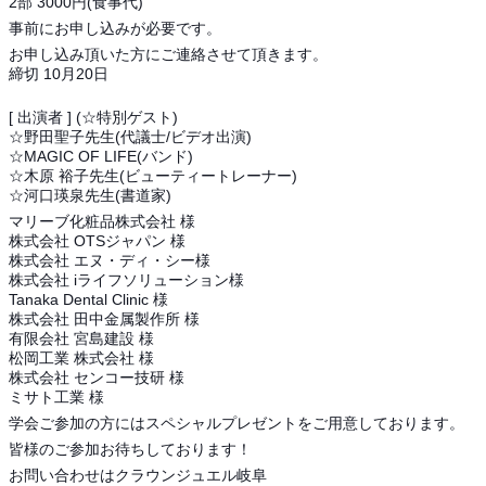
2部 3000円(食事代)
事前にお申し込みが必要です。
お申し込み頂いた方にご連絡させて頂きます。
締切 10月20日
[ 出演者 ] (☆特別ゲスト)
☆野田聖子先生(代議士/ビデオ出演)
☆MAGIC OF LIFE(バンド)
☆木原 裕子先生(ビューティートレーナー)
☆河口瑛泉先生(書道家)
マリーブ化粧品株式会社 様
株式会社 OTSジャパン 様
株式会社 エヌ・ディ・シー様
株式会社 iライフソリューション様
Tanaka Dental Clinic 様
株式会社 田中金属製作所 様
有限会社 宮島建設 様
松岡工業 株式会社 様
株式会社 センコー技研 様
ミサト工業 様
学会ご参加の方にはスペシャルプレゼントをご用意しております。
皆様のご参加お待ちしております！
お問い合わせはクラウンジュエル岐阜