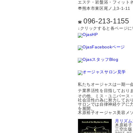
エステ・岩盤浴・フィット
〠熊本市東区尾ノ上3-1-11
096-213-1155
☎︎
↓クリックすると各ページに
OjasHP
OjasFacebookページ
OjasスタッフBlog
オージャスサロン見学
私たちオージャスは一期一
テ業界活性を目指しており
その他、ミス・ユニバース
社会活性の為に努力してお
サロンでは自律神経ケアに
を展開。
木原裕子オージャス美容メ
月リズム
木原裕子
三空出版