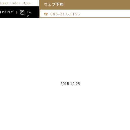
re Salon Ojas
ウェブ予約
MPANY
fa
096-213-1155
c
e
b
o
o
k
2015.12.25