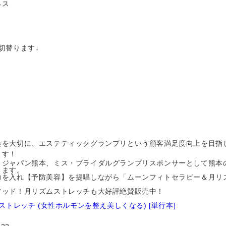
ネス
切替ります↓
会を大切に、エステティックグランプリという顧客満足度向上を目指
ます！
・ジャパン熊本、ミス・ブライダルグランプリスポンサーとして熊本
ります。
力を入れ【予防美容】を提唱しながら「ムーンフィトセラピー＆月リ
ソッド！月リズムストレッチも大好評絶賛販売中！
ストレッチ (女性ホルモンを整え美しくなる) [単行本]