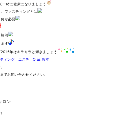
って一緒に健康になりましょう
い、ファスティングとは
は何が必要
リ解消
います
2016年はキラキラと輝きましょう
す。
155までお問い合わせください。
サロン
️