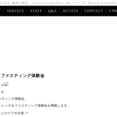
【公式】 熊本の脱毛・エステサロンならOjas 【オージャス】 Beauty & Health Ca
T
SERVICE
STAFF
Q&A
ACCESS
CONTACT
CO
＆ファスティング体験会
こそ
ます。
スティング体験会」
トレッチ＆ファスティング体験会を開催します。
生とのコラボ企画