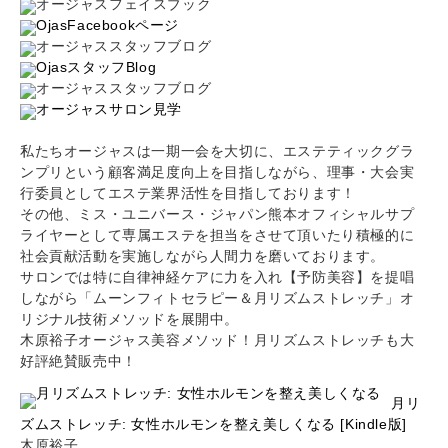
オージャスフェイスブック
OjasFacebookページ
オージャススタッフブログ
OjasスタッフBlog
オージャススタッフブログ
オージャスサロン見学
私たちオージャスは一期一会を大切に、エステティックグラ
ンプリという顧客満足度向上を目指しながら、理事・大会実
行委員としてエステ業界活性を目指しております！
その他、ミス・ユニバース・ジャパン熊本オフィシャルサプ
ライヤーとして専属エステを担当をさせて頂いたり積極的に
社会貢献活動を実施しながら人間力を磨いております。
サロンでは特に自律神経ケアに力を入れ【予防美容】を提唱
しながら「ムーンフィトセラピー＆月リズムストレッチ」オ
リジナル技術メソッドを展開中。
木原裕子オージャス美容メソッド！月リズムストレッチも大
好評絶賛販売中！
月リ
ズムストレッチ: 女性ホルモンを整え美しくなる [Kindle版]
木原裕子