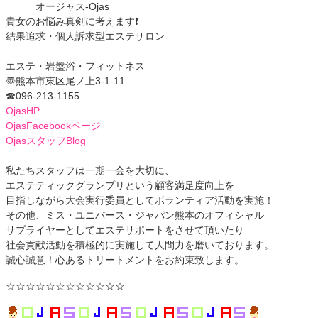
オージャス-Ojas
貴女のお悩み真剣に考えます❗️
結果追求・個人訴求型エステサロン
エステ・岩盤浴・フィットネス
〠熊本市東区尾ノ上3-1-11
☎︎096-213-1155
OjasHP
OjasFacebookページ
OjasスタッフBlog
私たちスタッフは一期一会を大切に、
エステティックグランプリという顧客満足度向上を
目指しながら大会実行委員としてボランティア活動を実施！
その他、ミス・ユニバース・ジャパン熊本のオフィシャル
サプライヤーとしてエステサポートをさせて頂いたり
社会貢献活動を積極的に実施して人間力を磨いております。
誠心誠意！心あるトリートメントをお約束致します。
☆☆☆☆☆☆☆☆☆☆☆☆