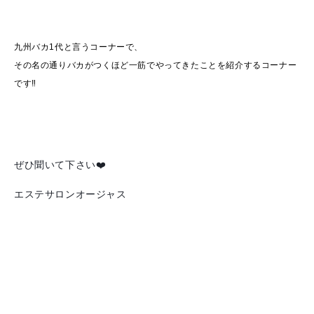
九州バカ1代と言うコーナーで、
その名の通りバカがつくほど一筋でやってきたことを紹介するコーナー
です‼︎
ぜひ聞いて下さい❤️
エステサロンオージャス