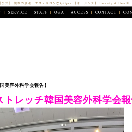
【公式】 熊本の脱毛・エステサロンならOjas 【オージャス】 Beauty & Health Ca
T
SERVICE
STAFF
Q&A
ACCESS
CONTACT
CO
国美容外科学会報告】
ストレッチ韓国美容外科学会報