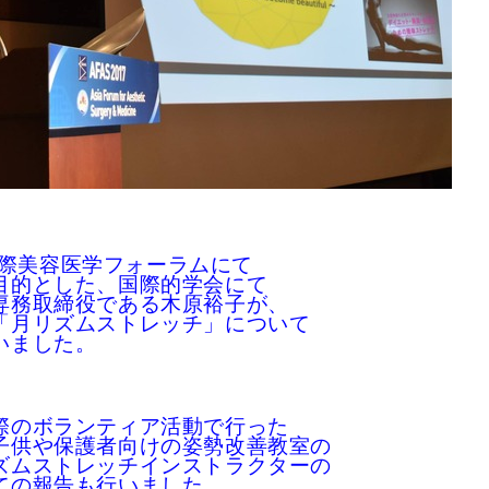
ア国際美容医学フォーラムにて
目的とした、国際的学会にて
専務取締役である木原裕子が、
「月リズムストレッチ」について
いました。
際のボランティア活動で行った
子供や保護者向けの姿勢改善教室の
ズムストレッチインストラクターの
ての報告も行いました。