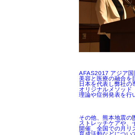
AFAS2017 アジ
美容と医療の融合を
日本を代表し弊社の
オリジナルメソッド
理論や症例発表を行
その他、熊本地震の
ストレッチケアや、
開催、全国での月リ
育成活動などについ