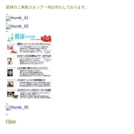
皆様のご来館スタッフ一同お待ちしております。
–
–
–
–
–
Ojas