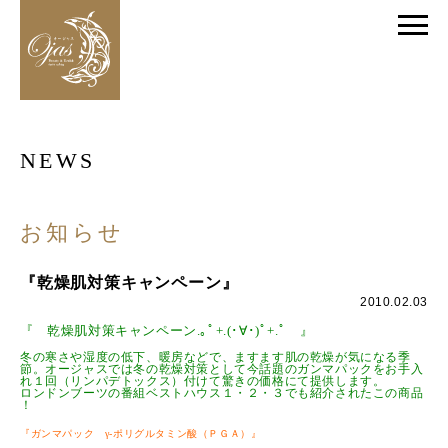
NEWS
お知らせ
『乾燥肌対策キャンペーン』
2010.02.03
『 乾燥肌対策キャンペーン.｡ﾟ+.(･∀･)ﾟ+.ﾟ 』
冬の寒さや湿度の低下、暖房などで、ますます肌の乾燥が気になる季
節。オージャスでは冬の乾燥対策として今話題のガンマパックをお手入
れ１回（リンパデトックス）付けて驚きの価格にて提供します。
ロンドンブーツの番組ベストハウス１・２・３でも紹介されたこの商品
！
『ガンマパック
γ-
ポリグルタミン酸（ＰＧＡ）』