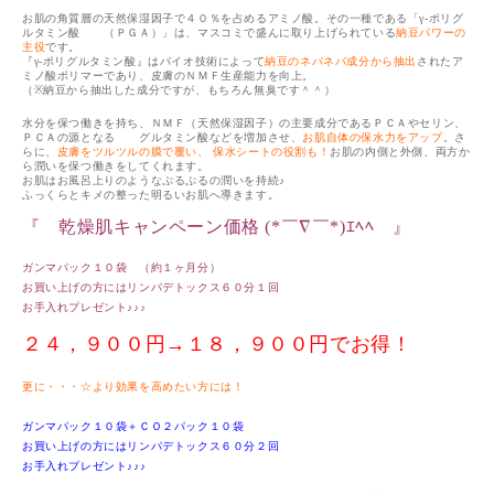
お肌の角質層の天然保湿因子で４０％を占めるアミノ酸。その一種である「
γ-
ポリグ
ルタミン酸 （ＰＧＡ）」は、マスコミで盛んに取り上げられている
納豆パワーの
主役
です。
『
γ-
ポリグルタミン酸』はバイオ技術によって
納豆のネバネバ成分から抽出
されたア
ミノ酸ポリマーであり、皮膚のＮＭＦ生産能力を向上。
（
※
納豆から抽出した成分ですが、もちろん無臭です＾＾）
水分を保つ働きを持ち、ＮＭＦ（天然保湿因子）の主要成分であるＰＣＡやセリン、
ＰＣＡの源となる グルタミン酸などを増加させ、
お肌自体の保水力をアップ
。さ
らに、
皮膚をツルツルの膜で覆い、
保水シートの役割も！
お肌の内側と外側、両方か
ら潤いを保つ働きをしてくれます。
お肌はお風呂上りのようなぷるぷるの潤いを持続
♪
ふっくらとキメの整った明るいお肌へ導きます。
『 乾燥肌キャンペーン価格 (*￣∇￣*)ｴﾍﾍ 』
ガンマパック１０袋 （約１ヶ月分）
お買い上げの方にはリンパデトックス６０分１回
お手入れプレゼント♪♪♪
２４，９００円→１８，９００円でお得！
更に・・・☆より効果を高めたい方には！
ガンマパック１０袋＋ＣＯ２パック１０袋
お買い上げの方にはリンパデトックス６０分２回
お手入れプレゼント♪♪♪