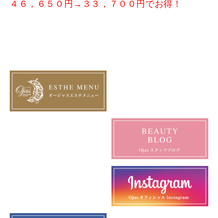
４６，６５０円→３３，７００円でお得！